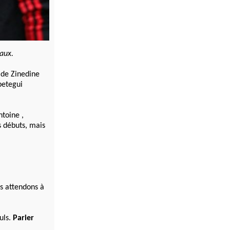
yaux.
 de Zinedine
petegui
ntoine ,
 débuts, mais
us attendons à
uls.
Parier