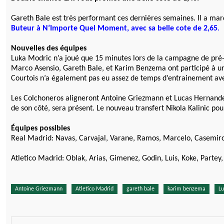
Gareth Bale est très performant ces dernières semaines. Il a mar
Buteur à N’Importe Quel Moment, avec sa belle cote de 2,65
.
Nouvelles des équipes
Luka Modric n’a joué que 15 minutes lors de la campagne de pré-s
Marco Asensio, Gareth Bale, et Karim Benzema ont participé à un
Courtois n’a également pas eu assez de temps d’entrainement avec
Les Colchoneros aligneront Antoine Griezmann et Lucas Hernande
de son côté, sera présent. Le nouveau transfert Nikola Kalinic pou
Équipes possibles
Real Madrid: Navas, Carvajal, Varane, Ramos, Marcelo, Casemiro,
Atletico Madrid: Oblak, Arias, Gimenez, Godin, Luis, Koke, Partey,
Antoine Griezmann
Atletico Madrid
gareth bale
karim benzema
Lu