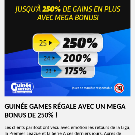
GUINÉE GAMES RÉGALE AVEC UN MEGA
BONUS DE 250% !
Les clients parifoot ont vécu avec émotion les retours de la Liga,
la Premier League et la Serie A ces derniers jours. Après de