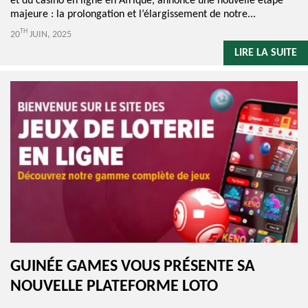
et du casino en ligne en Afrique, annonce une nouvelle étape
majeure : la prolongation et l’élargissement de notre...
TH
20
JUIN, 2025
LIRE LA SUITE
GUINÉE GAMES VOUS PRÉSENTE SA
NOUVELLE PLATEFORME LOTO