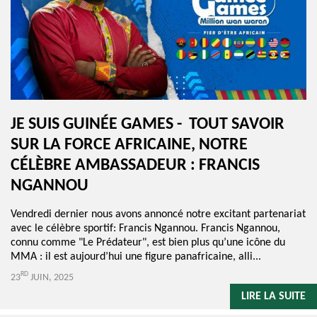
JE SUIS GUINÉE GAMES - TOUT SAVOIR
SUR LA FORCE AFRICAINE, NOTRE
CÉLÈBRE AMBASSADEUR : FRANCIS
NGANNOU
Vendredi dernier nous avons annoncé notre excitant partenariat
avec le célèbre sportif: Francis Ngannou. Francis Ngannou,
connu comme "Le Prédateur", est bien plus qu’une icône du
MMA : il est aujourd’hui une figure panafricaine, alli...
RD
23
JUIN, 2025
LIRE LA SUITE