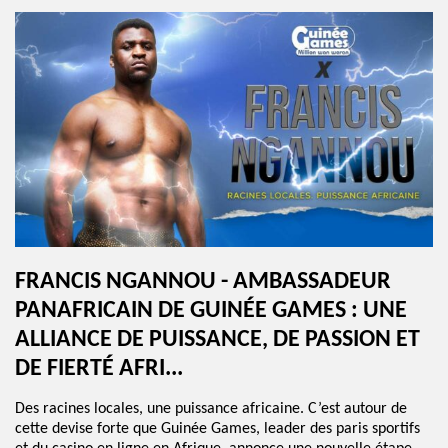
FRANCIS NGANNOU - AMBASSADEUR
PANAFRICAIN DE GUINÉE GAMES : UNE
ALLIANCE DE PUISSANCE, DE PASSION ET
DE FIERTÉ AFRI...
Des racines locales, une puissance africaine. C’est autour de
cette devise forte que Guinée Games, leader des paris sportifs