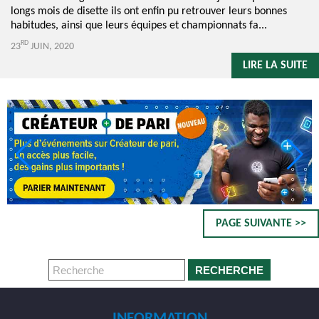
longs mois de disette ils ont enfin pu retrouver leurs bonnes
habitudes, ainsi que leurs équipes et championnats fa...
RD
23
JUIN, 2020
LIRE LA SUITE
PAGE SUIVANTE >>
RECHERCHE
INFORMATION