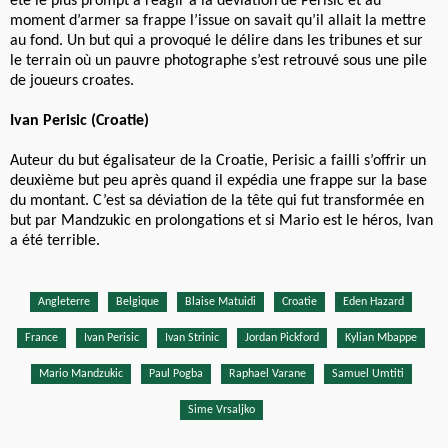
été le plus prompt à réagir à la déviation de Perisic et au
moment d’armer sa frappe l’issue on savait qu’il allait la mettre
au fond. Un but qui a provoqué le délire dans les tribunes et sur
le terrain où un pauvre photographe s’est retrouvé sous une pile
de joueurs croates.
Ivan Perisic (Croatie)
Auteur du but égalisateur de la Croatie, Perisic a failli s’offrir un
deuxième but peu après quand il expédia une frappe sur la base
du montant. C’est sa déviation de la tête qui fut transformée en
but par Mandzukic en prolongations et si Mario est le héros, Ivan
a été terrible.
Angleterre
Belgique
Blaise Matuidi
Croatie
Eden Hazard
France
Ivan Perisic
Ivan Strinic
Jordan Pickford
Kylian Mbappe
Mario Mandzukic
Paul Pogba
Raphael Varane
Samuel Umtiti
Sime Vrsaljko