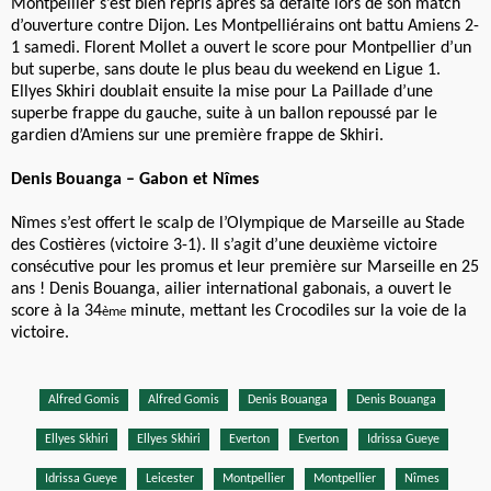
Montpellier s’est bien repris après sa défaite lors de son match
d’ouverture contre Dijon. Les Montpelliérains ont battu Amiens 2-
1 samedi. Florent Mollet a ouvert le score pour Montpellier d’un
but superbe, sans doute le plus beau du weekend en Ligue 1.
Ellyes Skhiri doublait ensuite la mise pour La Paillade d’une
superbe frappe du gauche, suite à un ballon repoussé par le
gardien d’Amiens sur une première frappe de Skhiri.
Denis Bouanga – Gabon et Nîmes
Nîmes s’est offert le scalp de l’Olympique de Marseille au Stade
des Costières (victoire 3-1). Il s’agit d’une deuxième victoire
consécutive pour les promus et leur première sur Marseille en 25
ans ! Denis Bouanga, ailier international gabonais, a ouvert le
score à la 34
minute, mettant les Crocodiles sur la voie de la
ème
victoire.
Alfred Gomis
Alfred Gomis
Denis Bouanga
Denis Bouanga
Ellyes Skhiri
Ellyes Skhiri
Everton
Everton
Idrissa Gueye
Idrissa Gueye
Leicester
Montpellier
Montpellier
Nîmes