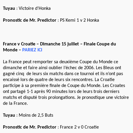
Tuyau
: Victoire d’Honka
Pronostic de Mr. Predictor
: PS Kemi 1 v 2 Honka
France v Croatie – Dimanche 15 juillet – Finale Coupe du
Monde –
PARIEZ ICI
La France peut remporter sa deuxième Coupe du Monde ce
dimanche et faire ainsi oublier l’échec de 2006. Les Bleus ont
gagné cinq de leurs six matchs dans ce tournoi et ils n’ont pas
encaissé lors de quatre de leurs six rencontres. La Croatie
participe à sa première finale de Coupe du Monde. Les Croates
ont partagé 1-1 après 90 minutes lors de leurs trois derniers
matchs et disputé trois prolongations. Je pronostique une victoire
de la France.
Tuyau
: Moins de 2,5 Buts
Pronostic de Mr. Predictor
: France 2 v 0 Croatie