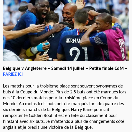
Belgique v Angleterre – Samedi 14 juillet – Petite finale CdM –
PARIEZ ICI
Les matchs pour la troisième place sont souvent synonymes de
buts à la Coupe du Monde. Plus de 2,5 buts ont été marqués lors
des 10 derniers matchs pour la troisième place en Coupe du
Monde. Au moins trois buts ont été marqués lors de quatre des
six derniers matchs de la Belgique. Harry Kane pourrait
remporter le Golden Boot, il est en tête du classement pour
l’instant avec six buts. Je m’attends à plus de changements côté
anglais et je prédis une victoire de la Belgique.