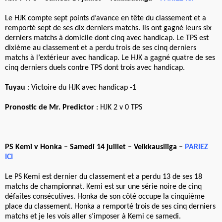
Le HJK compte sept points d’avance en tête du classement et a
remporté sept de ses dix derniers matchs. Ils ont gagné leurs six
derniers matchs à domicile dont cinq avec handicap. Le TPS est
dixième au classement et a perdu trois de ses cinq derniers
matchs à l’extérieur avec handicap. Le HJK a gagné quatre de ses
cinq derniers duels contre TPS dont trois avec handicap.
Tuyau
: Victoire du HJK avec handicap -1
Pronostic de Mr. Predictor
: HJK 2 v 0 TPS
PS Kemi v Honka – Samedi 14 juillet – Veikkausliiga –
PARIEZ
ICI
Le PS Kemi est dernier du classement et a perdu 13 de ses 18
matchs de championnat. Kemi est sur une série noire de cinq
défaites consécutives. Honka de son côté occupe la cinquième
place du classement. Honka a remporté trois de ses cinq derniers
matchs et je les vois aller s’imposer à Kemi ce samedi.