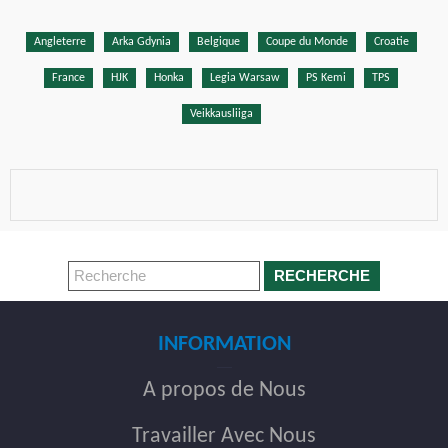
Angleterre
Arka Gdynia
Belgique
Coupe du Monde
Croatie
France
HJK
Honka
Legia Warsaw
PS Kemi
TPS
Veikkausliiga
RECHERCHE
INFORMATION
A propos de Nous
Travailler Avec Nous