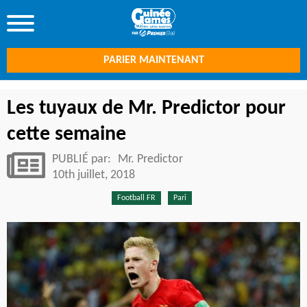
PARIER MAINTENANT
Les tuyaux de Mr. Predictor pour
cette semaine
PUBLIÉ par:
Mr. Predictor
10th juillet, 2018
Football FR
Pari