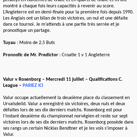
montré à chaque fois leurs capacités à revenir au score.
L’Angleterre est en demi-finale pour la première fois depuis 1990.
Les Anglais ont un bilan de trois victoires, un nul et une défaite
dans ce tournoi. Je m’attends à une partie très serrée et je
pronostique un partage.
Tuyau
: Moins de 2,5 Buts
Pronostic de Mr. Predictor
: Croatie 1 v 1 Angleterre
Valur v Rosenborg – Mercredi 11 juillet – Qualifications C.
League –
PARIEZ ICI
Valur occupe actuellement la deuxième place du classement en
Urvalsdeild. Valur a enregistré six victoires, deux nuls et deux
défaites lors de ses dix derniers matchs. Rosenborg est pour
l’instant deuxième du championnat norvégien et reste sur sept
victoires lors de ses dix derniers matchs. Rosenborg possède dans
ses rangs un certain Nicklas Bendtner et je les vois s’imposer à
Valur.