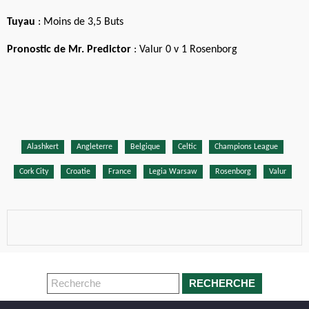
Tuyau
: Moins de 3,5 Buts
Pronostic de Mr. Predictor
: Valur 0 v 1 Rosenborg
Alashkert
Angleterre
Belgique
Celtic
Champions League
Cork City
Croatie
France
Legia Warsaw
Rosenborg
Valur
RECHERCHE