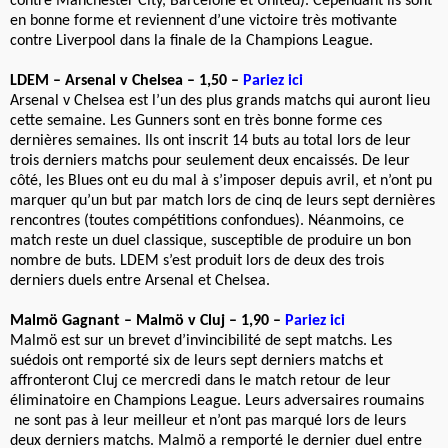
contre Manchester City, Barcelone et United). Cependant ils sont
en bonne forme et reviennent d’une victoire très motivante
contre Liverpool dans la finale de la Champions League.
LDEM – Arsenal v Chelsea – 1,50 –
Pariez ici
Arsenal v Chelsea est l’un des plus grands matchs qui auront lieu
cette semaine. Les Gunners sont en très bonne forme ces
dernières semaines. Ils ont inscrit 14 buts au total lors de leur
trois derniers matchs pour seulement deux encaissés. De leur
côté, les Blues ont eu du mal à s’imposer depuis avril, et n’ont pu
marquer qu’un but par match lors de cinq de leurs sept dernières
rencontres (toutes compétitions confondues). Néanmoins, ce
match reste un duel classique, susceptible de produire un bon
nombre de buts. LDEM s’est produit lors de deux des trois
derniers duels entre Arsenal et Chelsea.
Malmö Gagnant – Malmö v Cluj – 1,90 –
Pariez ici
Malmö est sur un brevet d’invincibilité de sept matchs. Les
suédois ont remporté six de leurs sept derniers matchs et
affronteront Cluj ce mercredi dans le match retour de leur
éliminatoire en Champions League. Leurs adversaires roumains
ne sont pas à leur meilleur et n’ont pas marqué lors de leurs
deux derniers matchs. Malmö a remporté le dernier duel entre