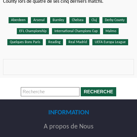
County lors de quatre de ses cinq derniers matchs.
Aberdeen
Arsenal
Burnley
Chelsea
Cluj
Derby County
EFL Championship
International Champions Cup
Malmo
Quelques Bons Paris
Reading
Real Madrid
UEFA Europa League
RECHERCHE
INFORMATION
A propos de Nous