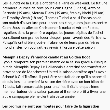
Les jeunots de la Ligue 1 ont défilé à Paris ce weekend. Ce fut une
première journée de rêve pour Colin Dagba (19 ans), Antoine
Bernede (19 ans), Moussa Diaby (19 ans), Stanley Nsoki (19 ans),
et Timothy Weah (18 ans). Thomas Tuchel a saisi l’occasion de
son match d’ouverture pour lancer ces cinq jeunes joueurs contre
Caen. Sous les ailes de Christopher Nkunku et Adrien Rabiot,
réguliers dans la première équipe, les jeunes pépites de Tuchel
constituent une grande lueur d’espoir pour l’avenir des Parisiens.
Puisqu’ils ont si bien joué en l’absence de leurs grands frères
mondialistes, on pourrait les revoir à l’œuvre cette saison.
Memphis Depay s’annonce candidat au Golden Boot
Lyon a remporté son premier match de la saison grâce à l’unique
but de Memphis Depay. Le Hollandais a entériné son transfert en
provenance de Manchester United la saison dernière après avoir
échoué à Old Trafford. Il peut être satisfait de ce qu’il a accompli
depuis lors. Il a terminé la saison dernière avec un bon bilan de
19 buts, fait remarquable pour un ailier. Il était le quatrième
meilleur buteur de la saison passée et il semble prêt à livrer une
autre campagne pleine d’entrain cette année.
Les
promus ne sont pas montés pour faire de la figuration