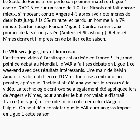
Le Stade de Reims a remporté son premier match en Ligue 1
contre l’OGC Nice sur un score de 1-0. Les Nîmois ont fait encore
mieux, s’imposant contre Angers 4-3 après avoir été menés de
deux buts jusqu’à la 55
minute, et perdu un homme à la 79
e
e
minute (carton rouge, Florian Miguel). Contrairement aux
promus de la saison passée (Amiens et Strasbourg), Reims et
Nîmes donnent l’impression de briller cette saison.
Le VAR sera juge, jury et bourreau
L’assistance vidéo à l’arbitrage est arrivée en France ! Un grand
point de débat au Mondial, le VAR a fait ses débuts en Ligue 1 ce
weekend avec des résultats intéressants. Une main de Kelvin
Amian lors du match entre l’OM et Toulouse a entrainé un
penalty, après que l’incident ait été analysé par le recours à la
vidéo. La technologie controverse a également été appliquée lors
de Angers v Nîmes, pour annuler le but non valable d’Ismaël
Traoré (hors-jeu), et ensuite pour confirmer celui d’Angelo
Fulgini. On peut déjà constater que le VAR aura un gros impact
en Ligue 1 cette saison.