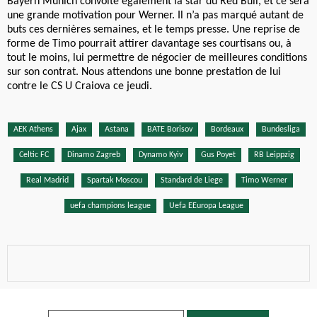
Bayern Munich convoite également la star du Red Bull, et ce sera
une grande motivation pour Werner. Il n’a pas marqué autant de
buts ces dernières semaines, et le temps presse. Une reprise de
forme de Timo pourrait attirer davantage ses courtisans ou, à
tout le moins, lui permettre de négocier de meilleures conditions
sur son contrat. Nous attendons une bonne prestation de lui
contre le CS U Craiova ce jeudi.
AEK Athens
Ajax
Astana
BATE Borisov
Bordeaux
Bundesliga
Celtic FC
Dinamo Zagreb
Dynamo Kyiv
Gus Poyet
RB Leippzig
Real Madrid
Spartak Moscou
Standard de Liege
Timo Werner
uefa champions league
Uefa EEuropa League