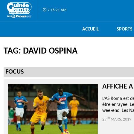
7:16:21 AM
ACCUEIL
SPORTS
TAG: DAVID OSPINA
FOCUS
AFFICHE A
L’AS Roma est dé
être enrayée. Le
weekend. Les Nap
TH
29
MARS, 2019