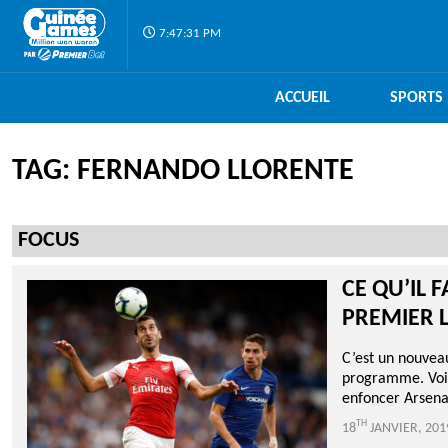
7:47:31 PM
ACCUEIL
SPORTS
TAG: FERNANDO LLORENTE
FOCUS
CE QU’IL 
PREMIER 
C’est un nouvea
programme. Voici
enfoncer Arsenal
TH
18
JANVIER, 201