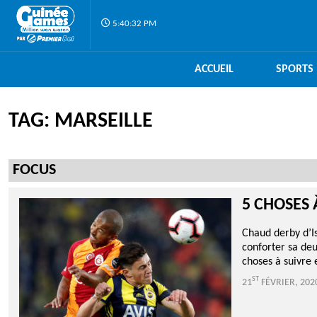
5:40:32 PM
ACCUEIL
SPORTS
TAG: MARSEILLE
FOCUS
5 CHOSES 
Chaud derby d’I
conforter sa deu
choses à suivre 
ST
21
FÉVRIER, 202