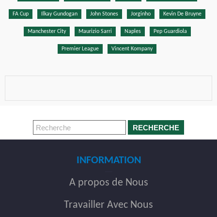
FA Cup
Ilkay Gundogan
John Stones
Jorginho
Kevin De Bruyne
Manchester City
Maurizio Sarri
Naples
Pep Guardiola
Premier League
Vincent Kompany
RECHERCHE
INFORMATION
A propos de Nous
Travailler Avec Nous