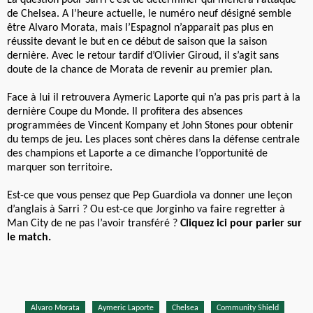
La question pour Sarri c’est de determiner qui mènera l’attaque
de Chelsea. A l’heure actuelle, le numéro neuf désigné semble
être Alvaro Morata, mais l’Espagnol n’apparait pas plus en
réussite devant le but en ce début de saison que la saison
dernière. Avec le retour tardif d’Olivier Giroud, il s’agit sans
doute de la chance de Morata de revenir au premier plan.
Face à lui il retrouvera Aymeric Laporte qui n’a pas pris part à la
dernière Coupe du Monde. Il profitera des absences
programmées de Vincent Kompany et John Stones pour obtenir
du temps de jeu. Les places sont chères dans la défense centrale
des champions et Laporte a ce dimanche l’opportunité de
marquer son territoire.
Est-ce que vous pensez que Pep Guardiola va donner une leçon
d’anglais à Sarri ? Ou est-ce que Jorginho va faire regretter à
Man City de ne pas l’avoir transféré ?
Cliquez ici pour parier sur
le match.
Alvaro Morata
Aymeric Laporte
Chelsea
Community Shield