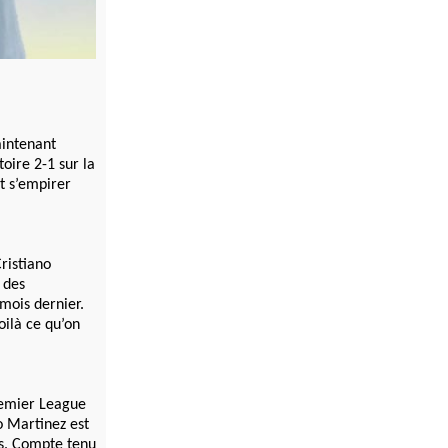
aintenant
oire 2-1 sur la
t s’empirer
ristiano
 des
 mois dernier.
oilà ce qu’on
Premier League
o Martinez est
rs. Compte tenu