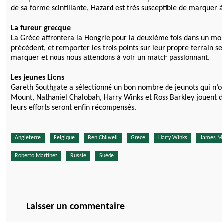
de sa forme scintillante, Hazard est très susceptible de marquer
La fureur grecque
La Grèce affrontera la Hongrie pour la deuxième fois dans un moi
précédent, et remporter les trois points sur leur propre terrain
marquer et nous nous attendons à voir un match passionnant.
Les jeunes Lions
Gareth Southgate a sélectionné un bon nombre de jeunots qui n’
Mount, Nathaniel Chalobah, Harry Winks et Ross Barkley jouent des
leurs efforts seront enfin récompensés.
Angleterre
Belgique
Ben Chilwell
Grece
Harry Winks
James M
Roberto Martínez
Russie
Suède
Laisser un commentaire