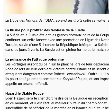
La Ligue des Nations de l’UEFA reprend ses droits cette semaine. V
La Russie pour profiter des faiblesse de la Suède
La Suède et la Russie étaient les grands chevaux noirs de la Coup
continuer sur cette lancée avec une promotion en Ligue des Natio
Turquie, suivie d’une 5-1 contre la République tchèque. La Suède,
dans les jours à venir. La Russie est en pleine forme et le match 
La puissance de l’attaque polonaise
Les Portugais auront du pain sur la planche lors de leur déplacem
Ronaldo lors de leur dernière victoire contre l’Italie et ils seron
attaquants dangereux comme Robert Lewandowski. Outre lui, il y a P
Ils pourront également compter sur Krzysztof Piątek, et son impre
appelle un arsenal offensif.
Hazard le Diable Rouge
Eden Hazard sera le chef d’orchestre de la Belgique en réception
en ce moment, et il est l’actuel meilleur buteur du championnat. 
susceptible de bénéficier de la montée en puissance du buteur b