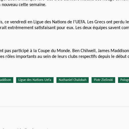
 à nouveau cette semaine.
s, ce vendredi en Ligue des Nations de l’UEFA. Les Grecs ont perdu le
 serait extrêmement satisfaisant pour eux. Les deux équipes savent c
ont pas participé à la Coupe du Monde. Ben Chilwell, James Maddiso
 rôles importants au sein de leurs clubs respectifs depuis le début d
addison
Ligue des Nations Uefa
Nathaniel Chalobah
Piotr Zielinski
Polog