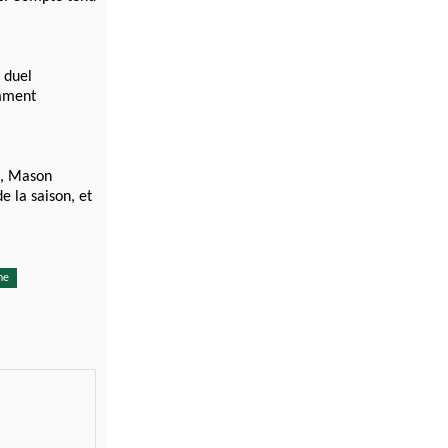
 duel
omment
n, Mason
e la saison, et
ne