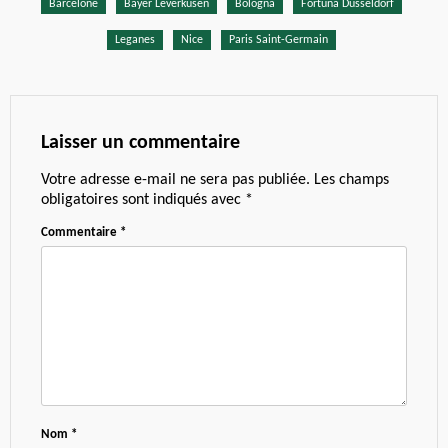
Barcelone
Bayer Leverkusen
Bologna
Fortuna Dusseldorf
Leganes
Nice
Paris Saint-Germain
Laisser un commentaire
Votre adresse e-mail ne sera pas publiée.
Les champs
obligatoires sont indiqués avec
*
Commentaire
*
Nom
*