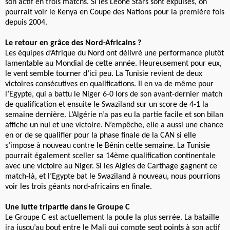
son actif en trois matchs. Si les Leone Stars sont expulsés, on
pourrait voir le Kenya en Coupe des Nations pour la première fois
depuis 2004.
Le retour en grâce des Nord-Africains ?
Les équipes d’Afrique du Nord ont délivré une performance plutôt
lamentable au Mondial de cette année. Heureusement pour eux,
le vent semble tourner d’ici peu. La Tunisie revient de deux
victoires consécutives en qualifications. Il en va de même pour
l’Egypte, qui a battu le Niger 6-0 lors de son avant-dernier match
de qualification et ensuite le Swaziland sur un score de 4-1 la
semaine dernière. L’Algérie n’a pas eu la partie facile et son bilan
affiche un nul et une victoire. N’empêche, elle a aussi une chance
en or de se qualifier pour la phase finale de la CAN si elle
s’impose à nouveau contre le Bénin cette semaine. La Tunisie
pourrait également sceller sa 14ème qualification continentale
avec une victoire au Niger. Si les Aigles de Carthage gagnent ce
match-là, et l’Egypte bat le Swaziland à nouveau, nous pourrions
voir les trois géants nord-africains en finale.
Une lutte tripartie dans le Groupe C
Le Groupe C est actuellement la poule la plus serrée. La bataille
ira jusqu’au bout entre le Mali qui compte sept points à son actif