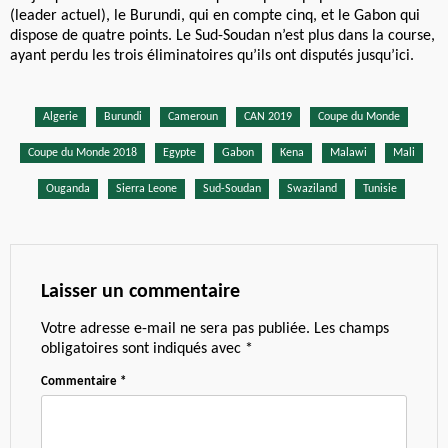
(leader actuel), le Burundi, qui en compte cinq, et le Gabon qui
dispose de quatre points. Le Sud-Soudan n’est plus dans la course,
ayant perdu les trois éliminatoires qu’ils ont disputés jusqu’ici.
Algerie
Burundi
Cameroun
CAN 2019
Coupe du Monde
Coupe du Monde 2018
Egypte
Gabon
Kena
Malawi
Mali
Ouganda
Sierra Leone
Sud-Soudan
Swaziland
Tunisie
Laisser un commentaire
Votre adresse e-mail ne sera pas publiée.
Les champs
obligatoires sont indiqués avec
*
Commentaire
*