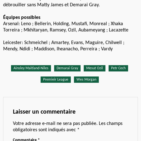
débrouiller sans Matty James et Demarai Gray.
Équipes possibles
Arsenal: Leno ; Bellerin, Holding, Mustafi, Monreal ; Xhaka
Torreira ; Mkhitaryan, Ramsey, Ozil, Aubameyang ; Lacazette
Leicester: Schmeichel ; Amartey, Evans, Maguire, Chilwell ;
Mendy, Ndidi ; Maddison, Iheanacho, Perreira ; Vardy
Ainsley Maitland-Niles
Demarai Gray
Mesut Ozil
Petr Cech
Premieir League
Wes Morgan
Laisser un commentaire
Votre adresse e-mail ne sera pas publiée.
Les champs
obligatoires sont indiqués avec
*
Commentaire
*