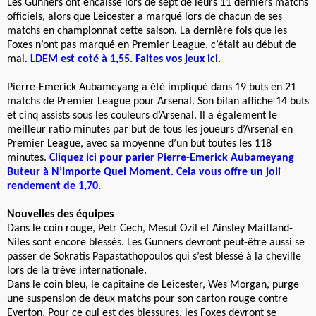
Les Gunners ont encaissé lors de sept de leurs 11 derniers matchs
officiels, alors que Leicester a marqué lors de chacun de ses
matchs en championnat cette saison. La dernière fois que les
Foxes n’ont pas marqué en Premier League, c’était au début de
mai.
LDEM est coté à 1,55. Faites vos jeux ici.
Pierre-Emerick Aubameyang a été impliqué dans 19 buts en 21
matchs de Premier League pour Arsenal. Son bilan affiche 14 buts
et cinq assists sous les couleurs d’Arsenal. Il a également le
meilleur ratio minutes par but de tous les joueurs d’Arsenal en
Premier League, avec sa moyenne d’un but toutes les 118
minutes.
Cliquez ici pour parier Pierre-Emerick Aubameyang
Buteur à N’Importe Quel Moment. Cela vous offre un joli
rendement de 1,70.
Nouvelles des équipes
Dans le coin rouge, Petr Cech, Mesut Ozil et Ainsley Maitland-
Niles sont encore blessés. Les Gunners devront peut-être aussi se
passer de Sokratis Papastathopoulos qui s’est blessé à la cheville
lors de la trêve internationale.
Dans le coin bleu, le capitaine de Leicester, Wes Morgan, purge
une suspension de deux matchs pour son carton rouge contre
Everton. Pour ce qui est des blessures, les Foxes devront se