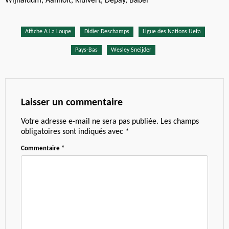
Wijnaldum, Aanholt, Kluivert, Depay, Babel
Affiche A La Loupe
Didier Deschamps
Ligue des Nations Uefa
Pays-Bas
Wesley Sneijder
Laisser un commentaire
Votre adresse e-mail ne sera pas publiée.
Les champs
obligatoires sont indiqués avec
*
Commentaire
*