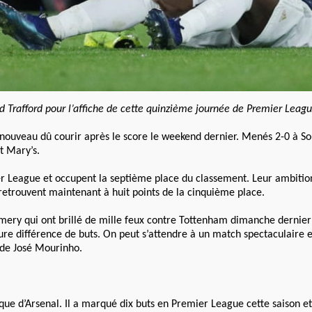
 Trafford pour l’affiche de cette quinzième journée de Premier Leagu
 à nouveau dû courir après le score le weekend dernier. Menés 2-0 à S
t Mary’s.
mier League et occupent la septième place du classement. Leur ambiti
retrouvent maintenant à huit points de la cinquième place.
ery qui ont brillé de mille feux contre Tottenham dimanche dernier (
ure différence de buts. On peut s’attendre à un match spectaculaire 
s de José Mourinho.
que d’Arsenal. Il a marqué dix buts en Premier League cette saison e