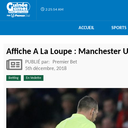
2:25:55 AM
ACCUEIL
SPORTS
Affiche A La Loupe : Manchester U
PUBLIÉ par:
Premier Bet
5th décembre, 2018
Betting
En Vedette