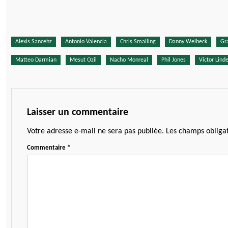
Alexis Sancehz
Antonio Valencia
Chris Smalling
Danny Welbeck
Gr
Matteo Darmian
Mesut Ozil
Nacho Monreal
Phil Jones
Victor Linde
Laisser un commentaire
Votre adresse e-mail ne sera pas publiée.
Les champs obligat
Commentaire
*