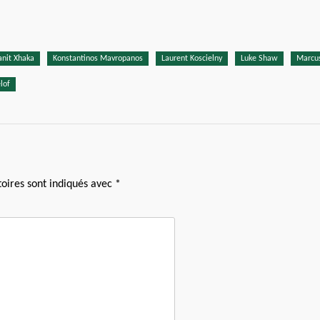
anit Xhaka
Konstantinos Mavropanos
Laurent Koscielny
Luke Shaw
Marcu
lof
oires sont indiqués avec
*