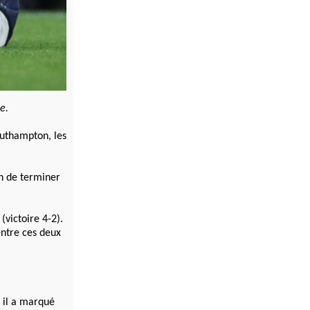
e.
outhampton, les
on de terminer
victoire 4-2).
entre ces deux
t il a marqué