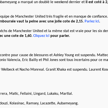
. Aubameyang a marqué un doublé le weekend dernier et
il est coté à 
 équipe de Manchester United très fragile et en manque de confiance.
emboursée vaut la peine avec une jolie cote de 2,15.
Pariez ici
.
matchs de Manchester United et la même stat est vraie pour les six de
vec une cote de 1,60.
Cliquez ici
pour parier.
rencontre pour cause de blessures et Ashley Young est suspendu. Matt
o Valencia, Eric Bailly et Phil Jones sont tous incertains pour ce ma
 Welbeck et Nacho Monreal. Granit Xhaka est suspendu. Laurent Kosc
era, Matic, Fellaini, Lingard, Lukaku, Martial.
endouzi, Kolasinac, Ramsey, Lacazette, Aubameyang.