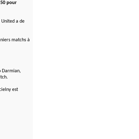
2,50 pour
 United a de
rniers matchs à
eo Darmian,
tch.
ielny est