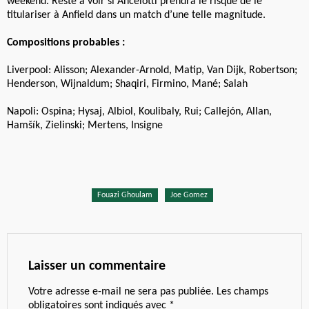
weekend. Reste à voir si Ancelotti prendra le risque de le
titulariser à Anfield dans un match d’une telle magnitude.
Compositions probables :
Liverpool: Alisson; Alexander-Arnold, Matip, Van Dijk, Robertson;
Henderson, Wijnaldum; Shaqiri, Firmino, Mané; Salah
Napoli: Ospina; Hysaj, Albiol, Koulibaly, Rui; Callejón, Allan,
Hamšík, Zielinski; Mertens, Insigne
Fouazi Ghoulam
Joe Gomez
Laisser un commentaire
Votre adresse e-mail ne sera pas publiée.
Les champs
obligatoires sont indiqués avec
*