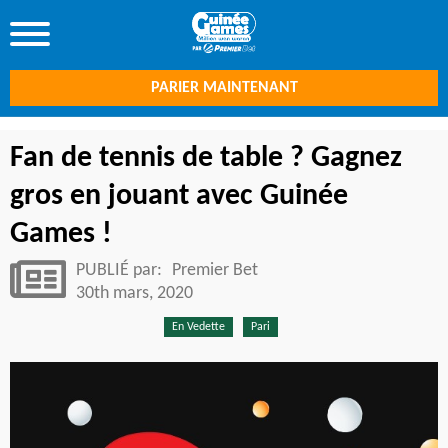
PARIER MAINTENANT
Fan de tennis de table ? Gagnez
gros en jouant avec Guinée
Games !
PUBLIÉ par:
Premier Bet
30th mars, 2020
En Vedette
Pari