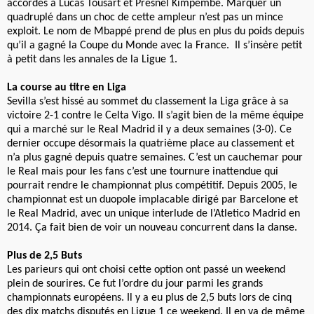
accordés à Lucas Tousart et Presnel Kimpembe. Marquer un
quadruplé dans un choc de cette ampleur n’est pas un mince
exploit. Le nom de Mbappé prend de plus en plus du poids depuis
qu’il a gagné la Coupe du Monde avec la France. Il s’insère petit
à petit dans les annales de la Ligue 1.
La course au titre en Liga
Sevilla s’est hissé au sommet du classement la Liga grâce à sa
victoire 2-1 contre le Celta Vigo. Il s’agit bien de la même équipe
qui a marché sur le Real Madrid il y a deux semaines (3-0). Ce
dernier occupe désormais la quatrième place au classement et
n’a plus gagné depuis quatre semaines. C’est un cauchemar pour
le Real mais pour les fans c’est une tournure inattendue qui
pourrait rendre le championnat plus compétitif. Depuis 2005, le
championnat est un duopole implacable dirigé par Barcelone et
le Real Madrid, avec un unique interlude de l’Atletico Madrid en
2014. Ça fait bien de voir un nouveau concurrent dans la danse.
Plus de 2,5 Buts
Les parieurs qui ont choisi cette option ont passé un weekend
plein de sourires. Ce fut l’ordre du jour parmi les grands
championnats européens. Il y a eu plus de 2,5 buts lors de cinq
des dix matchs disputés en Ligue 1 ce weekend. Il en va de même