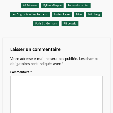
AS Monaco
Kylian Mbappe
Leonardo Jardim
Les Gagnants et les Perdants
Lucien Favre
Nice
Nürnberg
Paris St. Germain
RB Leipzig
Laisser un commentaire
Votre adresse e-mail ne sera pas publiée.
Les champs
obligatoires sont indiqués avec
*
Commentaire
*