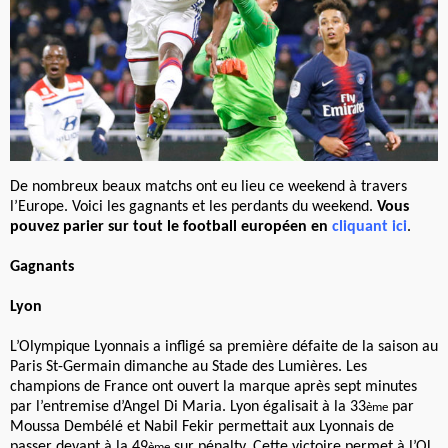
De nombreux beaux matchs ont eu lieu ce weekend à travers
l’Europe. Voici les gagnants et les perdants du weekend.
Vous
pouvez parier sur tout le football européen en
cliquant ici
.
Gagnants
Lyo
n
L’Olympique Lyonnais a infligé sa première défaite de la saison au
Paris St-Germain dimanche au Stade des Lumières. Les
champions de France ont ouvert la marque après sept minutes
par l’entremise d’Angel Di Maria. Lyon égalisait à la 33
par
ème
Moussa Dembélé et Nabil Fekir permettait aux Lyonnais de
passer devant à la 49
sur pénalty. Cette victoire permet à l’OL
ème