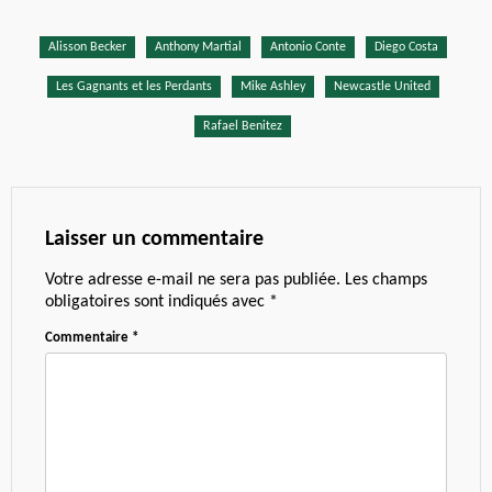
Alisson Becker
Anthony Martial
Antonio Conte
Diego Costa
Les Gagnants et les Perdants
Mike Ashley
Newcastle United
Rafael Benitez
Laisser un commentaire
Votre adresse e-mail ne sera pas publiée.
Les champs
obligatoires sont indiqués avec
*
Commentaire
*