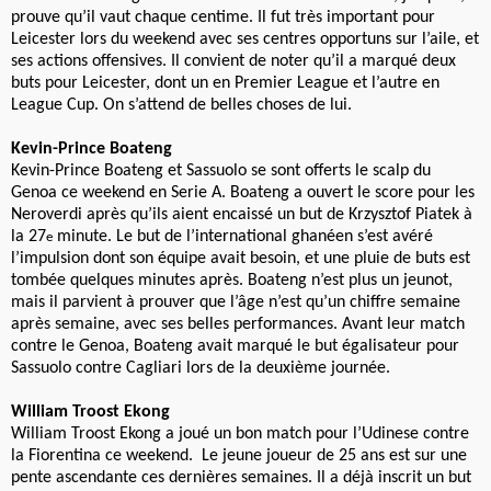
prouve qu’il vaut chaque centime. Il fut très important pour
Leicester lors du weekend avec ses centres opportuns sur l’aile, et
ses actions offensives. Il convient de noter qu’il a marqué deux
buts pour Leicester, dont un en Premier League et l’autre en
League Cup. On s’attend de belles choses de lui.
Kevin-Prince Boateng
Kevin-Prince Boateng et Sassuolo se sont offerts le scalp du
Genoa ce weekend en Serie A. Boateng a ouvert le score pour les
Neroverdi après qu’ils aient encaissé un but de Krzysztof Piatek à
la 27
minute. Le but de l’international ghanéen s’est avéré
e
l’impulsion dont son équipe avait besoin, et une pluie de buts est
tombée quelques minutes après. Boateng n’est plus un jeunot,
mais il parvient à prouver que l’âge n’est qu’un chiffre semaine
après semaine, avec ses belles performances. Avant leur match
contre le Genoa, Boateng avait marqué le but égalisateur pour
Sassuolo contre Cagliari lors de la deuxième journée.
William Troost Ekong
William Troost Ekong a joué un bon match pour l’Udinese contre
la Fiorentina ce weekend. Le jeune joueur de 25 ans est sur une
pente ascendante ces dernières semaines. Il a déjà inscrit un but