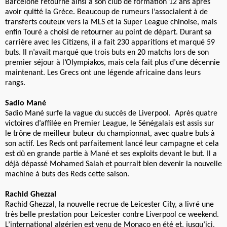
Barcelone retourne ainsi à son club de formation 12 ans après
avoir quitté la Grèce. Beaucoup de rumeurs l’associaient à de
transferts couteux vers la MLS et la Super League chinoise, mais
enfin Touré a choisi de retourner au point de départ. Durant sa
carrière avec les Citizens, il a fait 230 apparitions et marqué 59
buts. Il n’avait marqué que trois buts en 20 matchs lors de son
premier séjour à l’Olympiakos, mais cela fait plus d’une décennie
maintenant. Les Grecs ont une légende africaine dans leurs
rangs.
Sadio Mané
Sadio Mané surfe la vague du succès de Liverpool. Après quatre
victoires d’affilée en Premier League, le Sénégalais est assis sur
le trône de meilleur buteur du championnat, avec quatre buts à
son actif. Les Reds ont parfaitement lancé leur campagne et cela
est dû en grande partie à Mané et ses exploits devant le but. Il a
déjà dépassé Mohamed Salah et pourrait bien devenir la nouvelle
machine à buts des Reds cette saison.
Rachid Ghezzal
Rachid Ghezzal, la nouvelle recrue de Leicester City, a livré une
très belle prestation pour Leicester contre Liverpool ce weekend.
L’international algérien est venu de Monaco en été et, jusqu’ici,