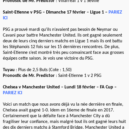
Pronostic de Mr. Predictor
: Villarreal 1 v 1 Séville
Saint-Etienne v PSG – Dimanche 17 février – Ligue 1 –
PARIEZ
ICI
PSG a prouvé mardi qu’ils n’avaient pas besoin de Neymar ou
Cavani pour battre Manchester United. Ils ont gagné seulement
deux de leurs cinq derniers matchs en Ligue 1 mais ils ont battu
les Stéphanois 12 fois sur les 15 dernières rencontres. De plus,
Saint-Etienne s’est montré très peu convaincant face aux grosses
équipes cette saison. Je vois une victoire du PSG.
Tuyau
: Plus de 2,5 Buts (Cote : 1,50)
Pronostic de Mr. Predictor
: Saint-Etienne 1 v 2 PSG
Chelsea v Manchester United – Lundi 18 février – FA Cup –
PARIEZ ICI
Voici un match que nous avons déjà vu la née dernière en finale,
Chelsea avait gagné 1-0. Idem en 16eme de finale en 2017.
Certainement que la défaite face à Manchester City a dû
fragiliser leur confiance, mais malgré tout ils ont gagné leurs huit
des dix derniers matchs à Stamford Bridge. Manchester United a