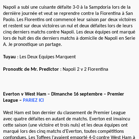
Napoli a subi une cuisante défaite 3-0 à la Sampdoria lors de la
dernière journée et veut se reprendre contre la Fiorentina à San
Paolo. Les Florentins ont commencé leur saison par deux victoires
et restent sur deux victoires un nul et deux défaites lors de leurs
cinq derniers matchs contre Napoli. Les deux équipes ont marqué
lors de huit des dix derniers matchs à domicile de Napoli en Serie
A. Je pronostique un partage.
Tuyau
: Les Deux Equipes Marquent
Pronostic de Mr. Predictor
: Napoli 2 v 2 Fiorentina
Everton v West Ham – Dimanche 16 septembre – Premier
League –
PARIEZ ICI
West Ham est bon dernier du classement de Premier League
avec quatre défaites en autant de matchs. Everton est invaincu
cette saison (une victoire et trois nuls) et les deux équipes ont
marqué lors des cinq matchs d’Everton, toutes compétitions
confondues. Les Toffees l’avaient emporté 4-0 contre West Ham à