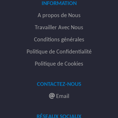
INFORMATION
A propos de Nous
Travailler Avec Nous
Conditions générales
Politique de Confidentialité
Politique de Cookies
CONTACTEZ-NOUS
Email
RÉSEAUX SOCIAUX