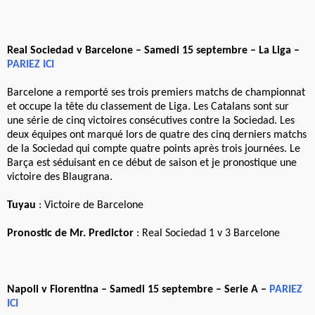
Real Sociedad v Barcelone – Samedi 15 septembre – La Liga –
PARIEZ ICI
Barcelone a remporté ses trois premiers matchs de championnat
et occupe la tête du classement de Liga. Les Catalans sont sur
une série de cinq victoires consécutives contre la Sociedad. Les
deux équipes ont marqué lors de quatre des cinq derniers matchs
de la Sociedad qui compte quatre points après trois journées. Le
Barça est séduisant en ce début de saison et je pronostique une
victoire des Blaugrana.
Tuyau
: Victoire de Barcelone
Pronostic de Mr. Predictor
: Real Sociedad 1 v 3 Barcelone
Napoli v Fiorentina – Samedi 15 septembre – Serie A –
PARIEZ
ICI