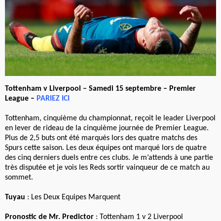
Tottenham v Liverpool – Samedi 15 septembre – Premier
League –
PARIEZ ICI
Tottenham, cinquième du championnat, reçoit le leader Liverpool
en lever de rideau de la cinquième journée de Premier League.
Plus de 2,5 buts ont été marqués lors des quatre matchs des
Spurs cette saison. Les deux équipes ont marqué lors de quatre
des cinq derniers duels entre ces clubs. Je m’attends à une partie
très disputée et je vois les Reds sortir vainqueur de ce match au
sommet.
Tuyau
: Les Deux Equipes Marquent
Pronostic de Mr. Predictor
: Tottenham 1 v 2 Liverpool