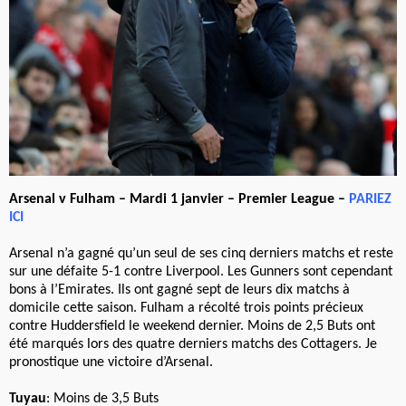
Arsenal v Fulham – Mardi 1 janvier – Premier League –
PARIEZ
ICI
Arsenal n’a gagné qu’un seul de ses cinq derniers matchs et reste
sur une défaite 5-1 contre Liverpool. Les Gunners sont cependant
bons à l’Emirates. Ils ont gagné sept de leurs dix matchs à
domicile cette saison. Fulham a récolté trois points précieux
contre Huddersfield le weekend dernier. Moins de 2,5 Buts ont
été marqués lors des quatre derniers matchs des Cottagers. Je
pronostique une victoire d’Arsenal.
Tuyau
: Moins de 3,5 Buts