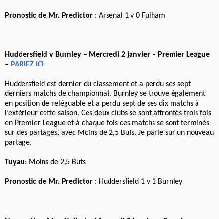
Pronostic de Mr. Predictor
: Arsenal 1 v 0 Fulham
Huddersfield v Burnley – Mercredi 2 janvier – Premier League
–
PARIEZ ICI
Huddersfield est dernier du classement et a perdu ses sept
derniers matchs de championnat. Burnley se trouve également
en position de reléguable et a perdu sept de ses dix matchs à
l’extérieur cette saison. Ces deux clubs se sont affrontés trois fois
en Premier League et à chaque fois ces matchs se sont terminés
sur des partages, avec Moins de 2,5 Buts. Je parie sur un nouveau
partage.
Tuyau
: Moins de 2,5 Buts
Pronostic de Mr. Predictor
: Huddersfield 1 v 1 Burnley