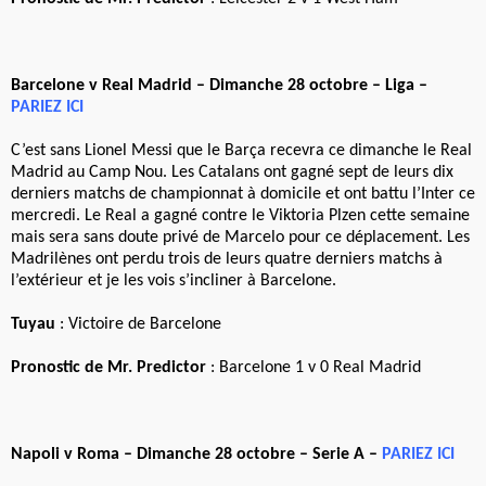
Barcelone v Real Madrid – Dimanche 28 octobre – Liga –
PARIEZ ICI
C’est sans Lionel Messi que le Barça recevra ce dimanche le Real
Madrid au Camp Nou. Les Catalans ont gagné sept de leurs dix
derniers matchs de championnat à domicile et ont battu l’Inter ce
mercredi. Le Real a gagné contre le Viktoria Plzen cette semaine
mais sera sans doute privé de Marcelo pour ce déplacement. Les
Madrilènes ont perdu trois de leurs quatre derniers matchs à
l’extérieur et je les vois s’incliner à Barcelone.
Tuyau
: Victoire de Barcelone
Pronostic de Mr. Predictor
: Barcelone 1 v 0 Real Madrid
Napoli v Roma – Dimanche 28 octobre – Serie A –
PARIEZ ICI