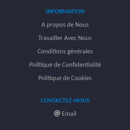
INFORMATION
A propos de Nous
Travailler Avec Nous
Conditions générales
Politique de Confidentialité
Politique de Cookies
CONTACTEZ-NOUS
Email