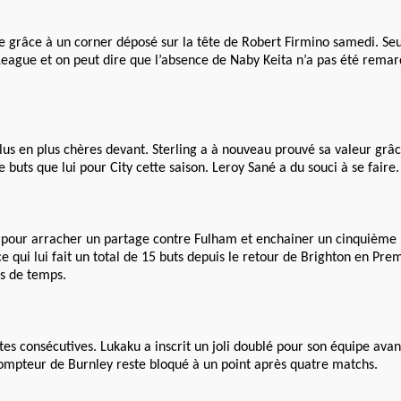
 grâce à un corner déposé sur la tête de Robert Firmino samedi. Seul
r League et on peut dire que l’absence de Naby Keita n’a pas été rema
lus en plus chères devant. Sterling a à nouveau prouvé sa valeur grâ
uts que lui pour City cette saison. Leroy Sané a du souci à se faire.
t pour arracher un partage contre Fulham et enchainer un cinquième
e qui lui fait un total de 15 buts depuis le retour de Brighton en Pre
ps de temps.
tes consécutives. Lukaku a inscrit un joli doublé pour son équipe ava
ompteur de Burnley reste bloqué à un point après quatre matchs.