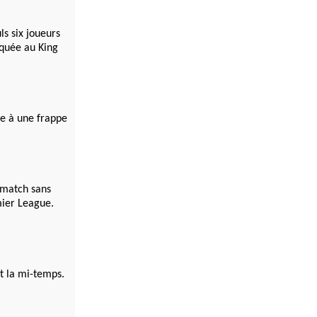
s six joueurs
rquée au King
ce à une frappe
 match sans
mier League.
nt la mi-temps.