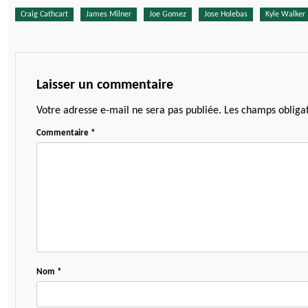
Craig Cathcart
James Milner
Joe Gomez
Jose Holebas
Kyle Walker
Laisser un commentaire
Votre adresse e-mail ne sera pas publiée.
Les champs obligat
Commentaire
*
Nom
*