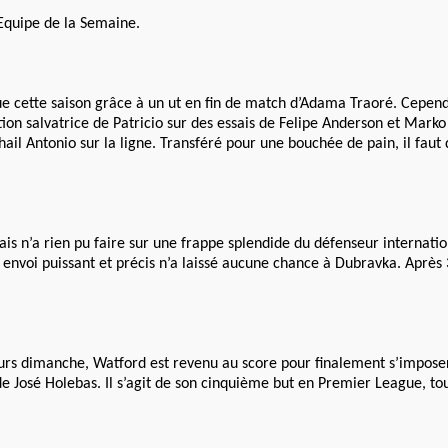
 Equipe de la Semaine.
e cette saison grâce à un ut en fin de match d’Adama Traoré. Cepend
n salvatrice de Patricio sur des essais de Felipe Anderson et Marko 
ail Antonio sur la ligne. Transféré pour une bouchée de pain, il faut 
is n’a rien pu faire sur une frappe splendide du défenseur internatio
n envoi puissant et précis n’a laissé aucune chance à Dubravka. Après
purs dimanche, Watford est revenu au score pour finalement s’imposer
 de José Holebas. Il s’agit de son cinquième but en Premier League, tou