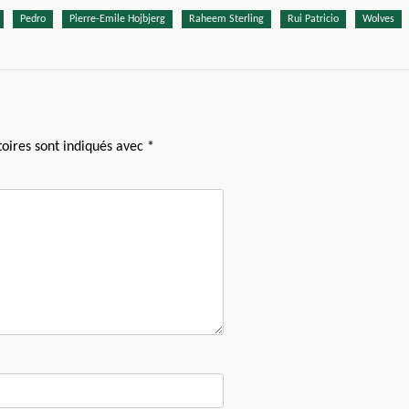
Pedro
Pierre-Emile Hojbjerg
Raheem Sterling
Rui Patricio
Wolves
oires sont indiqués avec
*