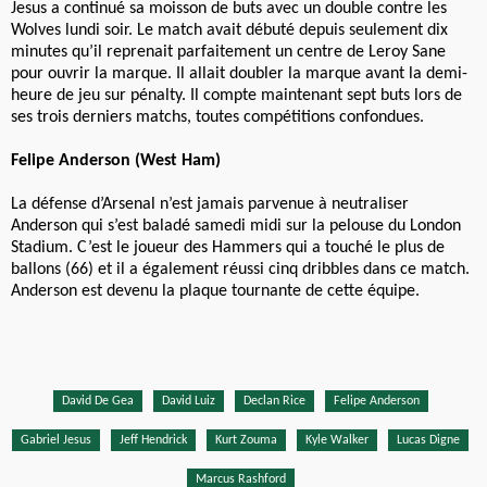
Jesus a continué sa moisson de buts avec un double contre les
Wolves lundi soir. Le match avait débuté depuis seulement dix
minutes qu’il reprenait parfaitement un centre de Leroy Sane
pour ouvrir la marque. Il allait doubler la marque avant la demi-
heure de jeu sur pénalty. Il compte maintenant sept buts lors de
ses trois derniers matchs, toutes compétitions confondues.
Felipe Anderson (West Ham)
La défense d’Arsenal n’est jamais parvenue à neutraliser
Anderson qui s’est baladé samedi midi sur la pelouse du London
Stadium. C’est le joueur des Hammers qui a touché le plus de
ballons (66) et il a également réussi cinq dribbles dans ce match.
Anderson est devenu la plaque tournante de cette équipe.
David De Gea
David Luiz
Declan Rice
Felipe Anderson
Gabriel Jesus
Jeff Hendrick
Kurt Zouma
Kyle Walker
Lucas Digne
Marcus Rashford