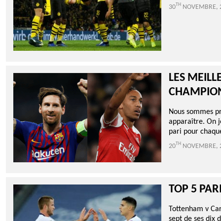
TH
30
NOVEMBRE, 
LES MEILL
CHAMPIO
Nous sommes pre
apparaître. On j
pari pour chaqu
TH
20
NOVEMBRE, 
TOP 5 PAR
Tottenham v Car
sept de ses dix 