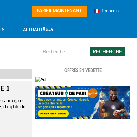
Français
PARIER MAINTENANT
TS
ACTUALITÃ‰S
RECHERCHE
OFFRES EN VEDETTE
E 1
tte campagne
e, dauphin du