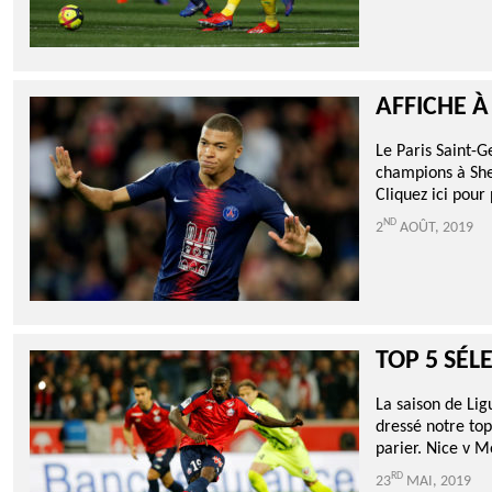
AFFICHE À
Le Paris Saint-G
champions à She
Cliquez ici pour
ND
2
AOÛT, 2019
TOP 5 SÉL
La saison de Li
dressé notre top
parier. Nice v 
RD
23
MAI, 2019