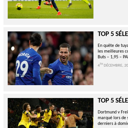
TOP 5 SÉL
En quête de tuy
les meilleures c
Buts – 1,95 – PA
TH
4
DÉCEMBRE, 2
TOP 5 SÉL
Dortmund v Frei
marqué lors de 
derniers à domic