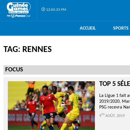
12:05:34 PM
ACCUEIL
SPORTS
TAG: RENNES
FOCUS
TOP 5 SÉL
La Ligue 1 fait 
2019/2020. Mars
PSG recevra Nant
TH
9
AOÛT, 2019