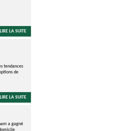
LIRE LA SUITE
es tendances
options de
LIRE LA SUITE
nham a gagné
domicile