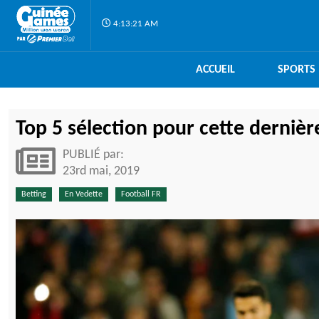
4:13:22 AM
ACCUEIL
SPORTS
Top 5 sélection pour cette dernièr
PUBLIÉ par:
23rd mai, 2019
Betting
En Vedette
Football FR