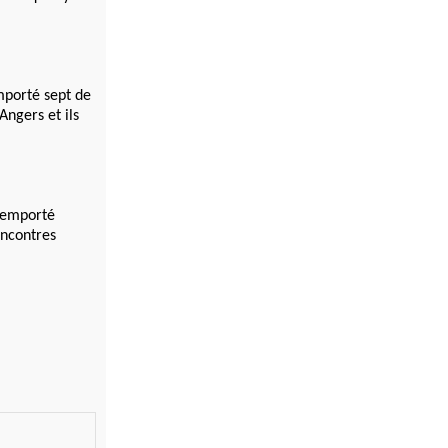
mporté sept de
Angers et ils
 remporté
encontres