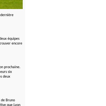
 dernière
 deux équipes
etrouver encore
son prochaine.
leurs six
es deux
s de Bruno
tive que Lyon