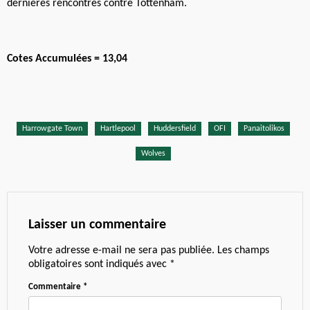
dernières rencontres contre Tottenham.
Cotes Accumulées = 13,04
Harrowgate Town
Hartlepool
Huddersfield
OFI
Panaitolikos
Wolves
Laisser un commentaire
Votre adresse e-mail ne sera pas publiée.
Les champs
obligatoires sont indiqués avec
*
Commentaire
*