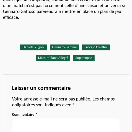
moins que la Sampdoria, l’Atalanta ou Sassuolo. Mais la vérité
d’un match n’est pas forcément celle d’une saison et on verra si
Gennaro Gattuso parviendra à mettre en place un plan de jeu
efficace.
Daniele Rugani
Gennaro Gattuso
Giorgio Chiellini
Massimiliano Allegri
Supercoppa
Laisser un commentaire
Votre adresse e-mail ne sera pas publiée.
Les champs
obligatoires sont indiqués avec
*
Commentaire
*